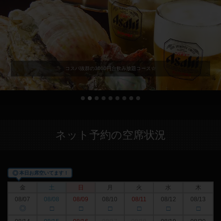
コスパ抜群の3000円台飲み放題コース☆
ネット予約の空席状況
◎
本日お席空いてます！
金
土
日
月
火
水
木
08/07
08/08
08/09
08/10
08/11
08/12
08/13
◎
□
□
□
□
□
□