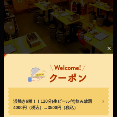
この店舗情報をシェアする
まるで築地の魚市場にある魚屋さんのよう！活気溢れるアッ
さかなや道場 郡山駅前店
トホームな居酒屋です！昼飲みにもピッタリのアクセス抜群
福島県郡山市駅前２-6-20 駅前大学ビル 1F
の駅前アーケード内に店舗を構えております！ご友人同士や
https://sakanayadojokoriyama.owst.jp/
会社帰りにもぴったり★ご宴会は最大50名様までOK！貸切も
OKです☆お気軽に店舗までご相談下さい♪
お店情報をコピー
浜焼き6種！！120分(生ビール付)飲み放題
4000円（税込）→3500円（税込）