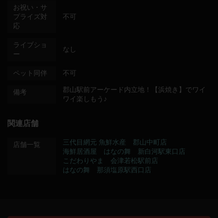
お祝い・サ
プライズ対
不可
応
ライブショ
なし
ー
ペット同伴
不可
郡山駅前アーケード内立地！【浜焼き】でワイ
備考
ワイ楽しもう♪
関連店舗
三代目網元 魚鮮水産 郡山中町店
店舗一覧
海鮮居酒屋 はなの舞 新白河駅東口店
こだわりやま 会津若松駅前店
はなの舞 那須塩原駅西口店