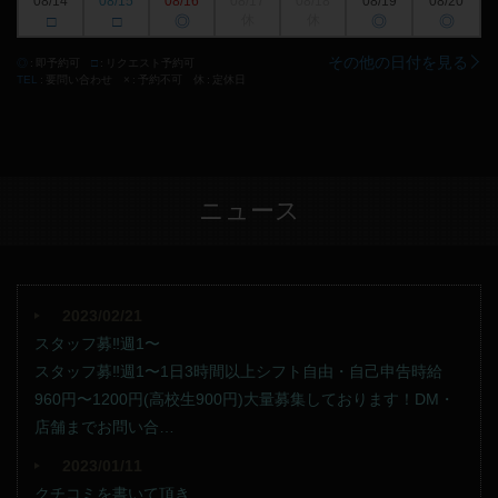
08/14
08/15
08/16
08/17
08/18
08/19
08/20
□
□
◎
休
休
◎
◎
その他の日付を見る
◎
即予約可
□
リクエスト予約可
TEL
要問い合わせ
×
予約不可
休
定休日
ニュース
2023/02/21
スタッフ募‼️週1〜
スタッフ募‼️週1〜1日3時間以上シフト自由・自己申告時給
960円〜1200円(高校生900円)大量募集しております！DM・
店舗までお問い合…
2023/01/11
クチコミを書いて頂き