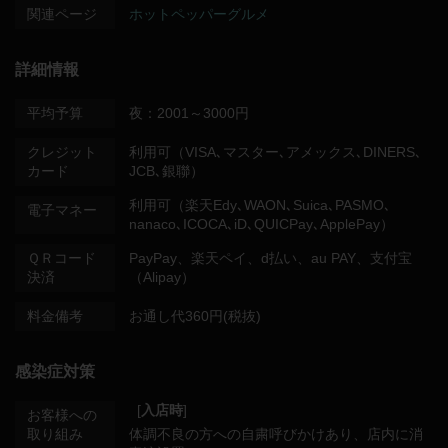
関連ページ
ホットペッパーグルメ
詳細情報
平均予算
夜：2001～3000円
クレジット
利用可（VISA､マスター､アメックス､DINERS､
カード
JCB､銀聯）
利用可（楽天Edy､WAON､Suica､PASMO､
電子マネー
nanaco､ICOCA､iD､QUICPay､ApplePay）
ＱＲコード
PayPay、楽天ペイ、d払い、au PAY、支付宝
決済
（Alipay）
料金備考
お通し代360円(税抜)
感染症対策
[
入店時
]
お客様への
取り組み
体調不良の方への自粛呼びかけあり
店内に消