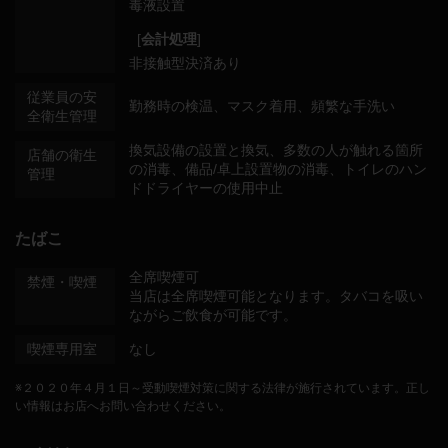
毒液設置
[
会計処理
]
非接触型決済あり
従業員の安
勤務時の検温
マスク着用
頻繁な手洗い
全衛生管理
換気設備の設置と換気
多数の人が触れる箇所
店舗の衛生
の消毒
備品/卓上設置物の消毒
トイレのハン
管理
ドドライヤーの使用中止
たばこ
全席喫煙可
禁煙・喫煙
当店は全席喫煙可能となります。タバコを吸い
ながらご飲食が可能です。
喫煙専用室
なし
※２０２０年４月１日～受動喫煙対策に関する法律が施行されています。正し
い情報はお店へお問い合わせください。