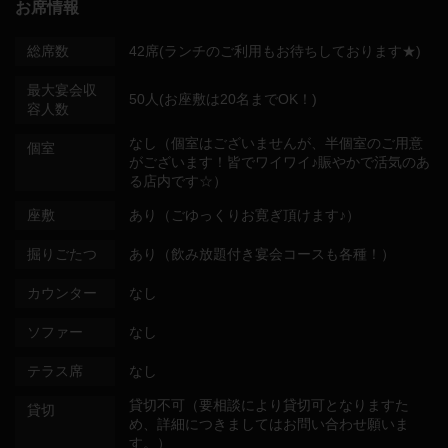
お席情報
総席数
42席(ランチのご利用もお待ちしております★)
最大宴会収
50人(お座敷は20名までOK！)
容人数
なし（個室はございませんが、半個室のご用意
個室
がございます！皆でワイワイ♪賑やかで活気のあ
る店内です☆）
座敷
あり（ごゆっくりお寛ぎ頂けます♪）
掘りごたつ
あり（飲み放題付き宴会コースも各種！）
カウンター
なし
ソファー
なし
テラス席
なし
貸切不可（要相談により貸切可となりますた
貸切
め、詳細につきましてはお問い合わせ願いま
す。）